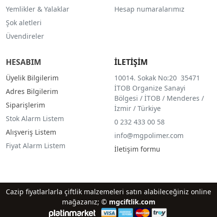
Yemlikler & Yalaklar
Hesap numaralarımız
Şok aletleri
Üvendireler
HESABIM
İLETİŞİM
Üyelik Bilgilerim
10014. Sokak No:20 35471
İTOB Organize Sanayi
Adres Bilgilerim
Bölgesi / İTOB / Menderes /
Siparişlerim
İzmir / Türkiye
Stok Alarm Listem
0 232 433 00 58
Alışveriş Listem
info@mgpolimer.com
Fiyat Alarm Listem
İletişim formu
Cazip fiyatlarlarla çiftlik malzemeleri satın alabileceğiniz online
mağazanız; ©
mgciftlik.com