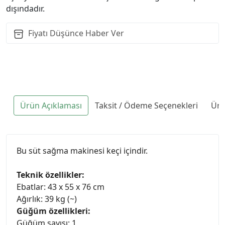
dışındadır.
Fiyatı Düşünce Haber Ver
Ürün Açıklaması
Taksit / Ödeme Seçenekleri
Ürü
Bu süt sağma makinesi keçi içindir.
Teknik özellikler:
Ebatlar: 43 x 55 x 76 cm
Ağırlık: 39 kg (~)
Güğüm özellikleri:
Güğüm sayısı: 1