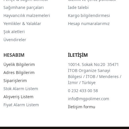
Sağımhane parçaları
İade talebi
Hayvancılık malzemeleri
Kargo bilgilendirmesi
Yemlikler & Yalaklar
Hesap numaralarımız
Şok aletleri
Üvendireler
HESABIM
İLETİŞİM
Üyelik Bilgilerim
10014. Sokak No:20 35471
İTOB Organize Sanayi
Adres Bilgilerim
Bölgesi / İTOB / Menderes /
Siparişlerim
İzmir / Türkiye
Stok Alarm Listem
0 232 433 00 58
Alışveriş Listem
info@mgpolimer.com
Fiyat Alarm Listem
İletişim formu