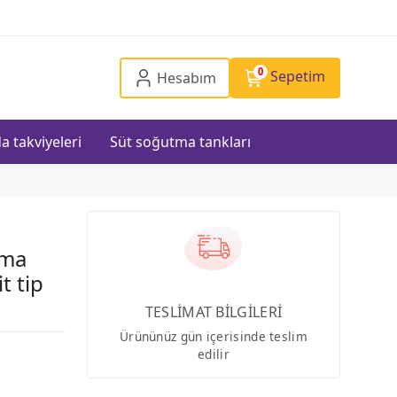
0
Sepetim
Hesabım
a takviyeleri
Süt soğutma tankları
ama
t tip
TESLİMAT BİLGİLERİ
Ürününüz gün içerisinde teslim
edilir