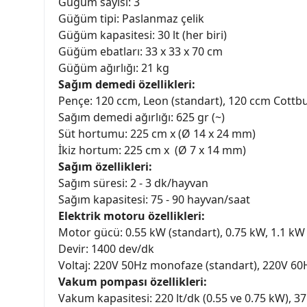
Güğüm sayısı: 3
Güğüm tipi: Paslanmaz çelik
Güğüm kapasitesi: 30 lt (her biri)
Güğüm ebatları: 33 x 33 x 70 cm
Güğüm ağırlığı: 21 kg
Sağım demedi özellikleri:
Pençe: 120 ccm, Leon (standart), 120 ccm Cottbu
Sağım demedi ağırlığı: 625 gr (~)
Süt hortumu: 225 cm x (Ø 14 x 24 mm)
İkiz hortum: 225 cm x (Ø 7 x 14 mm)
Sağım özellikleri:
Sağım süresi: 2 - 3 dk/hayvan
Sağım kapasitesi: 75 - 90 hayvan/saat
Elektrik motoru özellikleri:
Motor gücü: 0.55 kW (standart), 0.75 kW, 1.1 kW
Devir: 1400 dev/dk
Voltaj: 220V 50Hz monofaze (standart), 220V 6
Vakum pompası özellikleri:
Vakum kapasitesi: 220 lt/dk (0.55 ve 0.75 kW), 37