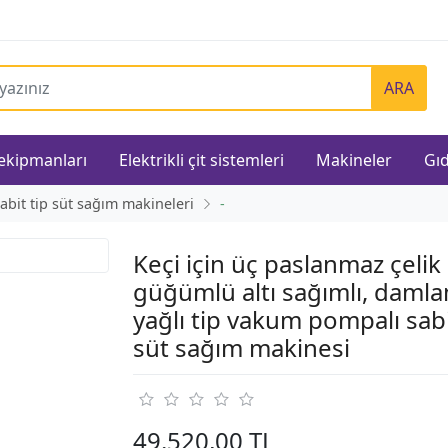
ARA
 ekipmanları
Elektrikli çit sistemleri
Makineler
Gıd
abit tip süt sağım makineleri
-
Keçi için üç paslanmaz çelik
güğümlü altı sağımlı, daml
yağlı tip vakum pompalı sabi
süt sağım makinesi
49.520,00 TL