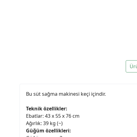
Ür
Bu süt sağma makinesi keçi içindir.
Teknik özellikler:
Ebatlar: 43 x 55 x 76 cm
Ağırlık: 39 kg (~)
Güğüm özellikleri: