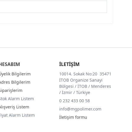
HESABIM
İLETİŞİM
Üyelik Bilgilerim
10014. Sokak No:20 35471
İTOB Organize Sanayi
Adres Bilgilerim
Bölgesi / İTOB / Menderes
Siparişlerim
/ İzmir / Türkiye
Stok Alarm Listem
0 232 433 00 58
Alışveriş Listem
info@mgpolimer.com
Fiyat Alarm Listem
İletişim formu