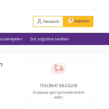
0
Sepetim
Hesabım
a takviyeleri
Süt soğutma tankları
n
TESLİMAT BİLGİLERİ
Ürününüz gün içerisinde teslim
edilir