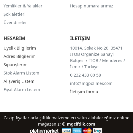
Yemlikler & Yalaklar
Hesap numaralarımız
Şok aletleri
Üvendireler
HESABIM
İLETİŞİM
Üyelik Bilgilerim
10014. Sokak No:20 35471
İTOB Organize Sanayi
Adres Bilgilerim
Bölgesi / İTOB / Menderes /
Siparişlerim
İzmir / Türkiye
Stok Alarm Listem
0 232 433 00 58
Alışveriş Listem
info@mgpolimer.com
Fiyat Alarm Listem
İletişim formu
Cazip fiyatlarlarla çiftlik malzemeleri satın alabileceğiniz online
mağazanız; ©
mgciftlik.com