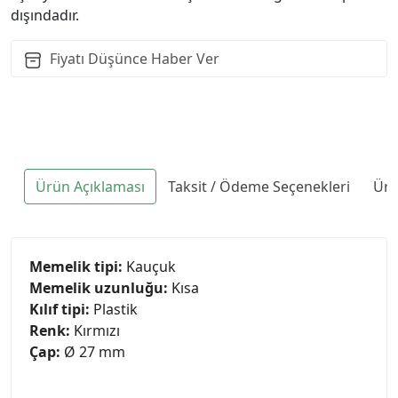
dışındadır.
Fiyatı Düşünce Haber Ver
Ürün Açıklaması
Taksit / Ödeme Seçenekleri
Ürü
Memelik tipi:
Kauçuk
Memelik uzunluğu:
Kısa
Kılıf tipi:
Plastik
Renk:
Kırmızı
Çap:
Ø 27 mm