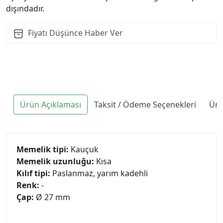
dışındadır.
Fiyatı Düşünce Haber Ver
Ürün Açıklaması
Taksit / Ödeme Seçenekleri
Ürü
Memelik tipi:
Kauçuk
Memelik uzunluğu:
Kısa
Kılıf tipi:
Paslanmaz, yarım kadehli
Renk:
-
Çap:
Ø 27 mm