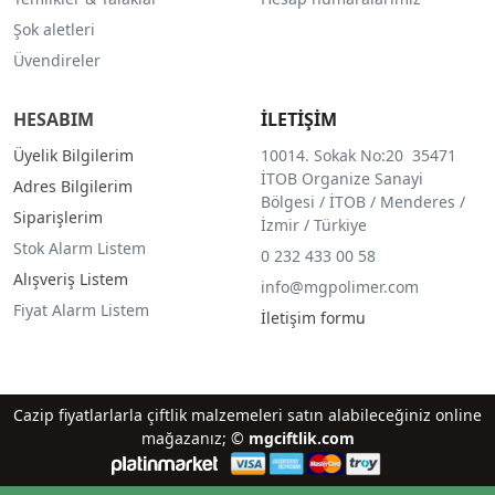
Şok aletleri
Üvendireler
HESABIM
İLETİŞİM
Üyelik Bilgilerim
10014. Sokak No:20 35471
İTOB Organize Sanayi
Adres Bilgilerim
Bölgesi / İTOB / Menderes /
Siparişlerim
İzmir / Türkiye
Stok Alarm Listem
0 232 433 00 58
Alışveriş Listem
info@mgpolimer.com
Fiyat Alarm Listem
İletişim formu
Cazip fiyatlarlarla çiftlik malzemeleri satın alabileceğiniz online
mağazanız; ©
mgciftlik.com