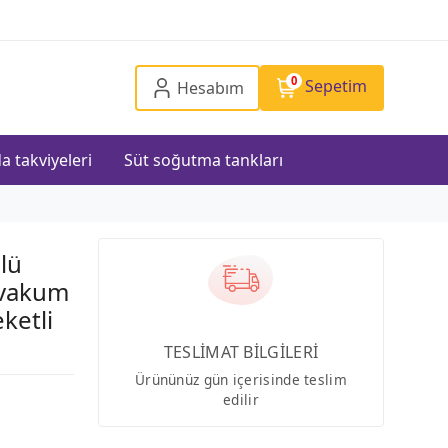
0
Sepetim
Hesabım
a takviyeleri
Süt soğutma tankları
lü
 vakum
ketli
TESLİMAT BİLGİLERİ
Ürününüz gün içerisinde teslim
edilir