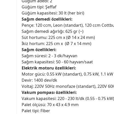
Güğüm adedi: 2
Güğüm tipi: Şeffaf
Güğüm kapasitesi: 30 lt (her biri)
Sağım demedi özellikleri:
Pençe: 120 ccm, Leon (standart), 120 ccm Cottbu
Sağım demedi ağırlığı: 625 gr (~)
Süt hortumu: 225 cm x (Ø 14 x 24 mm)
İkiz hortum: 225 cm x (Ø 7 x 14 mm)
Sağım özellikleri:
Sağım süresi: 2 - 3 dk/hayvan
Sağım kapasitesi: 50 - 60 hayvan/saat
Elektrik motoru özellikleri:
Motor gücü: 0.55 kW (standart), 0.75 kW, 1.1 kW
Devir: 1400 dev/dk
Voltaj: 220V 50Hz monofaze (standart), 220V 6
Vakum pompası özellikleri:
Vakum kapasitesi: 220 - 230 lt/dk (0.55 - 0.75 kW)
Palet ölçüsü: 70 x 43 x 4.9 mm
Palet tipi: Fiber