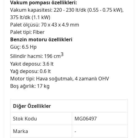
Vakum pompası özellikleri:
Vakum kapasitesi: 220 - 230 lt/dk (0.55 - 0.75 kW),
375 lt/dk (1.1 kW)
Palet ölçüsü: 70 x 43 x 4.9 mm
Palet tipi: Fiber
Benzin motoru özellikleri
Güç: 6.5 Hp
3
Silindir hacmi: 196 cm
Yakıt deposu: 3.6 lt
Yağ deposu: 0.6 lt
Motor tipi: Hava soğutmalı, 4 zamanlı OHV
Boş ağırlık: 17 kg
Diğer Özellikler
Stok Kodu
MG06497
Marka
-