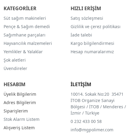
KATEGORİLER
HIZLI ERİŞİM
Süt sağım makineleri
Satış sözleşmesi
Pençe & Sağım demedi
Gizlilik ve çerez politikası
Sağımhane parçaları
İade talebi
Hayvancılık malzemeleri
Kargo bilgilendirmesi
Yemlikler & Yalaklar
Hesap numaralarımız
Şok aletleri
Üvendireler
HESABIM
İLETİŞİM
Üyelik Bilgilerim
10014. Sokak No:20 35471
İTOB Organize Sanayi
Adres Bilgilerim
Bölgesi / İTOB / Menderes /
Siparişlerim
İzmir / Türkiye
Stok Alarm Listem
0 232 433 00 58
Alışveriş Listem
info@mgpolimer.com