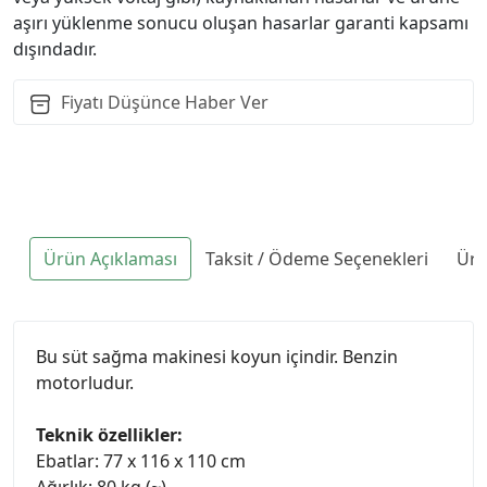
aşırı yüklenme sonucu oluşan hasarlar garanti kapsamı
dışındadır.
Fiyatı Düşünce Haber Ver
Ürün Açıklaması
Taksit / Ödeme Seçenekleri
Ürü
Bu süt sağma makinesi koyun içindir. Benzin
motorludur.
Teknik özellikler:
Ebatlar: 77 x 116 x 110 cm