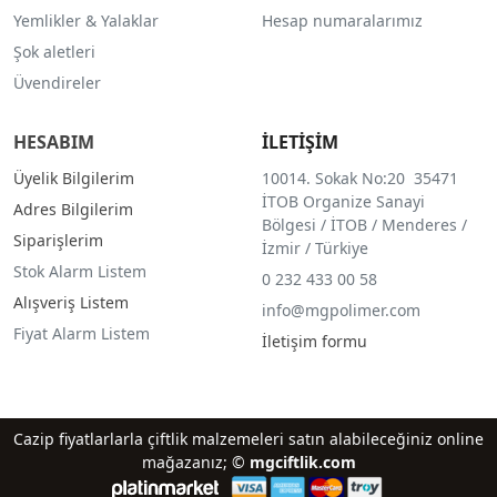
Yemlikler & Yalaklar
Hesap numaralarımız
Şok aletleri
Üvendireler
HESABIM
İLETİŞİM
Üyelik Bilgilerim
10014. Sokak No:20 35471
İTOB Organize Sanayi
Adres Bilgilerim
Bölgesi / İTOB / Menderes /
Siparişlerim
İzmir / Türkiye
Stok Alarm Listem
0 232 433 00 58
Alışveriş Listem
info@mgpolimer.com
Fiyat Alarm Listem
İletişim formu
Cazip fiyatlarlarla çiftlik malzemeleri satın alabileceğiniz online
mağazanız; ©
mgciftlik.com