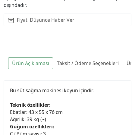
dışındadır.
Fiyatı Düşünce Haber Ver
Ürün Açıklaması
Taksit / Ödeme Seçenekleri
Ürü
Bu süt sağma makinesi koyun içindir.
Teknik özellikler:
Ebatlar: 43 x 55 x 76 cm
Ağırlık: 39 kg (~)
Güğüm özellikleri:
Güğüm sayısı: 3