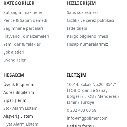
KATEGORİLER
HIZLI ERİŞİM
Süt sağım makineleri
Satış sözleşmesi
Pençe & Sağım demedi
Gizlilik ve çerez politikası
Sağımhane parçaları
İade talebi
Hayvancılık malzemeleri
Kargo bilgilendirmesi
Yemlikler & Yalaklar
Hesap numaralarımız
Şok aletleri
Üvendireler
HESABIM
İLETİŞİM
Üyelik Bilgilerim
10014. Sokak No:20 35471
İTOB Organize Sanayi
Adres Bilgilerim
Bölgesi / İTOB / Menderes /
Siparişlerim
İzmir / Türkiye
Stok Alarm Listem
0 232 433 00 58
Alışveriş Listem
info@mgpolimer.com
Fiyat Alarm Listem
İletişim formu