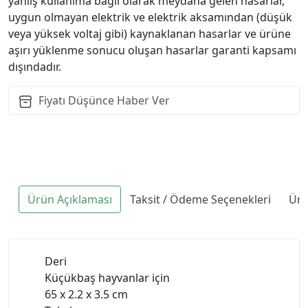
yanlış kullanıma bağlı olarak meydana gelen hasarlar,
uygun olmayan elektrik ve elektrik aksamından (düşük
veya yüksek voltaj gibi) kaynaklanan hasarlar ve ürüne
aşırı yüklenme sonucu oluşan hasarlar garanti kapsamı
dışındadır.
Fiyatı Düşünce Haber Ver
Ürün Açıklaması
Taksit / Ödeme Seçenekleri
Ürü
Deri
Küçükbaş hayvanlar için
65 x 2.2 x 3.5 cm