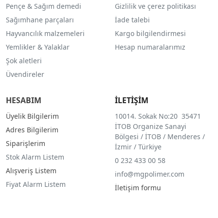
Pençe & Sağım demedi
Gizlilik ve çerez politikası
Sağımhane parçaları
İade talebi
Hayvancılık malzemeleri
Kargo bilgilendirmesi
Yemlikler & Yalaklar
Hesap numaralarımız
Şok aletleri
Üvendireler
HESABIM
İLETİŞİM
Üyelik Bilgilerim
10014. Sokak No:20 35471
İTOB Organize Sanayi
Adres Bilgilerim
Bölgesi / İTOB / Menderes /
Siparişlerim
İzmir / Türkiye
Stok Alarm Listem
0 232 433 00 58
Alışveriş Listem
info@mgpolimer.com
Fiyat Alarm Listem
İletişim formu