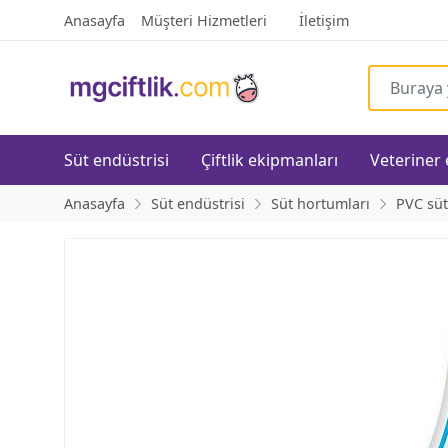
Anasayfa
Müşteri Hizmetleri
İletişim
Süt endüstrisi
Çiftlik ekipmanları
Veteriner
Anasayfa
Süt endüstrisi
Süt hortumları
PVC süt