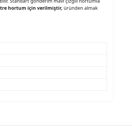
ilir. Standart gönderim mavi çizgili hortumla
tre hortum için verilmiştir,
üründen almak