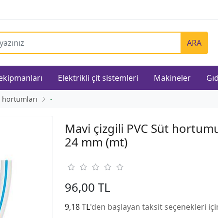
ARA
 ekipmanları
Elektrikli çit sistemleri
Makineler
Gıd
 hortumları
-
Mavi çizgili PVC Süt hortum
24 mm (mt)
96,00 TL
9,18 TL
'den başlayan taksit seçenekleri iç