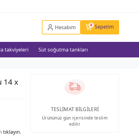
0
Sepetim
Hesabım
a takviyeleri
Süt soğutma tankları
u 14 x
TESLİMAT BİLGİLERİ
Ürününüz gün içerisinde teslim
edilir
in
tıklayın.