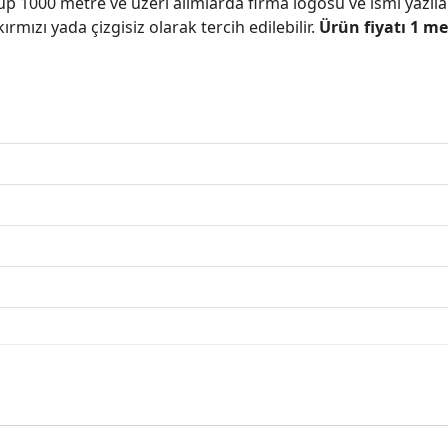
 1000 metre ve üzeri alımlarda firma logosu ve ismi yazılab
rmızı yada çizgisiz olarak tercih edilebilir.
Ürün fiyatı 1 me