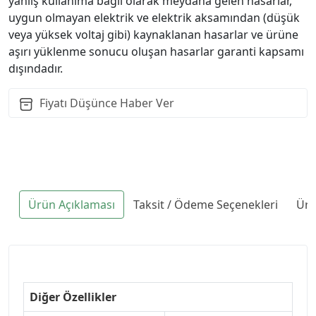
yanlış kullanıma bağlı olarak meydana gelen hasarlar,
uygun olmayan elektrik ve elektrik aksamından (düşük
veya yüksek voltaj gibi) kaynaklanan hasarlar ve ürüne
aşırı yüklenme sonucu oluşan hasarlar garanti kapsamı
dışındadır.
Fiyatı Düşünce Haber Ver
Ürün Açıklaması
Taksit / Ödeme Seçenekleri
Ürü
Diğer Özellikler