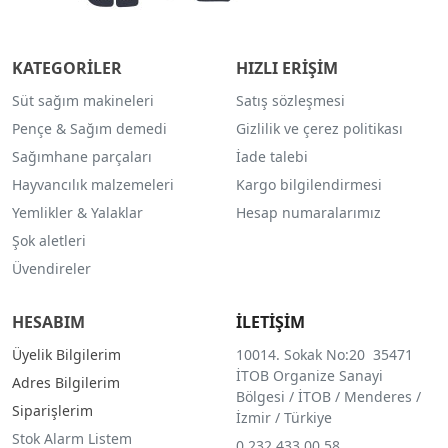
KATEGORİLER
HIZLI ERİŞİM
Süt sağım makineleri
Satış sözleşmesi
Pençe & Sağım demedi
Gizlilik ve çerez politikası
Sağımhane parçaları
İade talebi
Hayvancılık malzemeleri
Kargo bilgilendirmesi
Yemlikler & Yalaklar
Hesap numaralarımız
Şok aletleri
Üvendireler
HESABIM
İLETİŞİM
Üyelik Bilgilerim
10014. Sokak No:20 35471
İTOB Organize Sanayi
Adres Bilgilerim
Bölgesi / İTOB / Menderes /
Siparişlerim
İzmir / Türkiye
Stok Alarm Listem
0 232 433 00 58