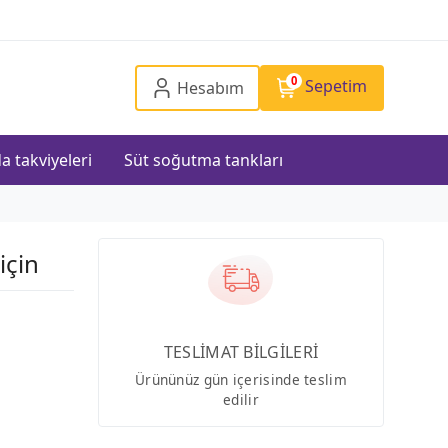
0
Sepetim
Hesabım
a takviyeleri
Süt soğutma tankları
için
TESLİMAT BİLGİLERİ
Ürününüz gün içerisinde teslim
edilir