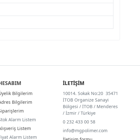
HESABIM
İLETİŞİM
Üyelik Bilgilerim
10014. Sokak No:20 35471
İTOB Organize Sanayi
Adres Bilgilerim
Bölgesi / İTOB / Menderes
Siparişlerim
/ İzmir / Türkiye
Stok Alarm Listem
0 232 433 00 58
Alışveriş Listem
info@mgpolimer.com
Fiyat Alarm Listem
İletişim formu