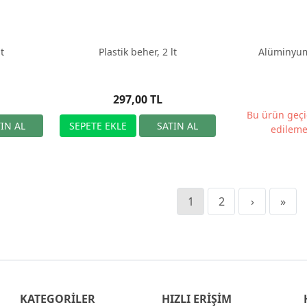
t
Plastik beher, 2 lt
Alüminyum l
297,00 TL
Bu ürün geçi
edileme
1
2
›
»
KATEGORİLER
HIZLI ERİŞİM