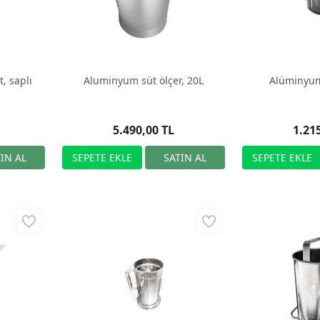
t, saplı
Aluminyum süt ölçer, 20L
Alüminyum l
5.490,00 TL
1.21