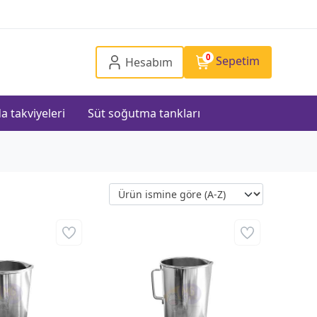
0
Sepetim
Hesabım
a takviyeleri
Süt soğutma tankları