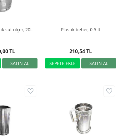
k süt ölçer, 20L
Plastik beher, 0.5 lt
0,00 TL
210,54 TL