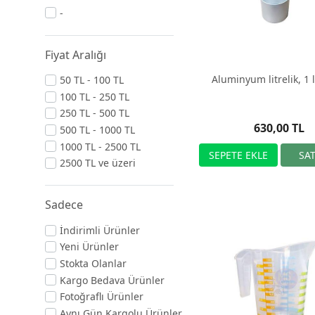
-
Fiyat Aralığı
Aluminyum litrelik, 1 l
50 TL - 100 TL
100 TL - 250 TL
250 TL - 500 TL
630,00 TL
500 TL - 1000 TL
1000 TL - 2500 TL
2500 TL ve üzeri
Sadece
İndirimli Ürünler
Yeni Ürünler
Stokta Olanlar
Kargo Bedava Ürünler
Fotoğraflı Ürünler
Aynı Gün Kargolu Ürünler