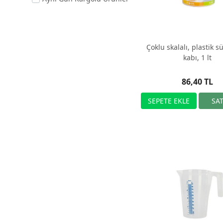
Çoklu skalalı, plastik 
kabı, 1 lt
86,40 TL