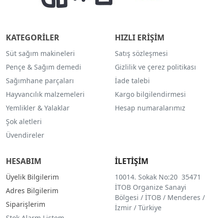
KATEGORİLER
HIZLI ERİŞİM
Süt sağım makineleri
Satış sözleşmesi
Pençe & Sağım demedi
Gizlilik ve çerez politikası
Sağımhane parçaları
İade talebi
Hayvancılık malzemeleri
Kargo bilgilendirmesi
Yemlikler & Yalaklar
Hesap numaralarımız
Şok aletleri
Üvendireler
HESABIM
İLETİŞİM
Üyelik Bilgilerim
10014. Sokak No:20 35471
İTOB Organize Sanayi
Adres Bilgilerim
Bölgesi / İTOB / Menderes /
Siparişlerim
İzmir / Türkiye
Stok Alarm Listem