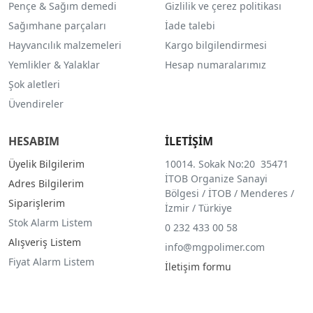
Pençe & Sağım demedi
Gizlilik ve çerez politikası
Sağımhane parçaları
İade talebi
Hayvancılık malzemeleri
Kargo bilgilendirmesi
Yemlikler & Yalaklar
Hesap numaralarımız
Şok aletleri
Üvendireler
HESABIM
İLETİŞİM
Üyelik Bilgilerim
10014. Sokak No:20 35471
İTOB Organize Sanayi
Adres Bilgilerim
Bölgesi / İTOB / Menderes /
Siparişlerim
İzmir / Türkiye
Stok Alarm Listem
0 232 433 00 58
Alışveriş Listem
info@mgpolimer.com
Fiyat Alarm Listem
İletişim formu