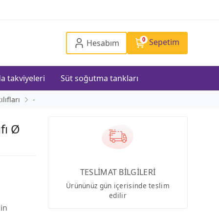
0
Sepetim
Hesabım
a takviyeleri
Süt soğutma tankları
ıfları
-
fı Ø
TESLİMAT BİLGİLERİ
Ürününüz gün içerisinde teslim
edilir
çin