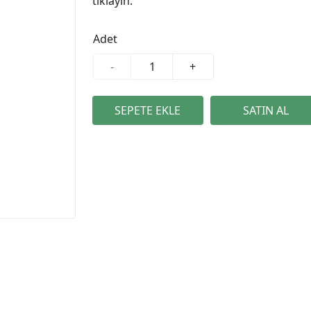
tıklayın.
Adet
-
+