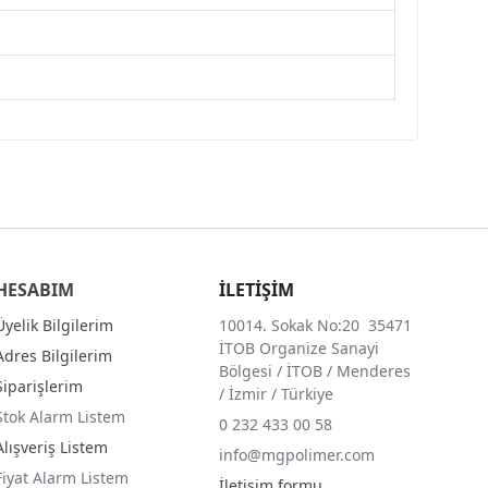
HESABIM
İLETİŞİM
Üyelik Bilgilerim
10014. Sokak No:20 35471
İTOB Organize Sanayi
Adres Bilgilerim
Bölgesi / İTOB / Menderes
Siparişlerim
/ İzmir / Türkiye
Stok Alarm Listem
0 232 433 00 58
Alışveriş Listem
info@mgpolimer.com
Fiyat Alarm Listem
İletişim formu