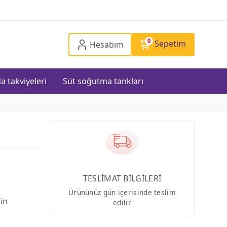
0
Sepetim
Hesabım
a takviyeleri
Süt soğutma tankları
TESLİMAT BİLGİLERİ
Ürününüz gün içerisinde teslim
çin
edilir