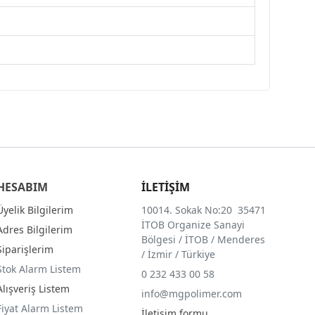
HESABIM
İLETİŞİM
Üyelik Bilgilerim
10014. Sokak No:20 35471
İTOB Organize Sanayi
Adres Bilgilerim
Bölgesi / İTOB / Menderes
Siparişlerim
/ İzmir / Türkiye
Stok Alarm Listem
0 232 433 00 58
Alışveriş Listem
info@mgpolimer.com
Fiyat Alarm Listem
İletişim formu