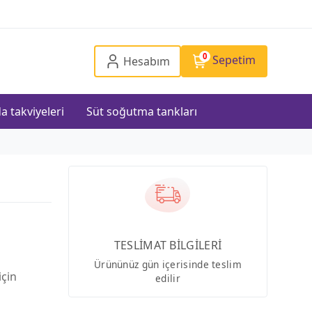
0
Sepetim
Hesabım
a takviyeleri
Süt soğutma tankları
TESLİMAT BİLGİLERİ
Ürününüz gün içerisinde teslim
için
edilir