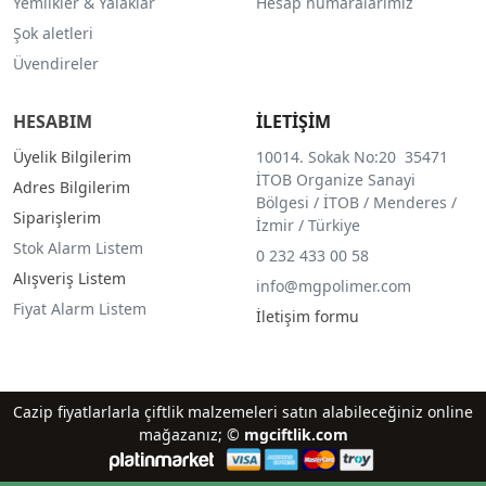
Yemlikler & Yalaklar
Hesap numaralarımız
Şok aletleri
Üvendireler
HESABIM
İLETİŞİM
Üyelik Bilgilerim
10014. Sokak No:20 35471
İTOB Organize Sanayi
Adres Bilgilerim
Bölgesi / İTOB / Menderes /
Siparişlerim
İzmir / Türkiye
Stok Alarm Listem
0 232 433 00 58
Alışveriş Listem
info@mgpolimer.com
Fiyat Alarm Listem
İletişim formu
Cazip fiyatlarlarla çiftlik malzemeleri satın alabileceğiniz online
mağazanız; ©
mgciftlik.com