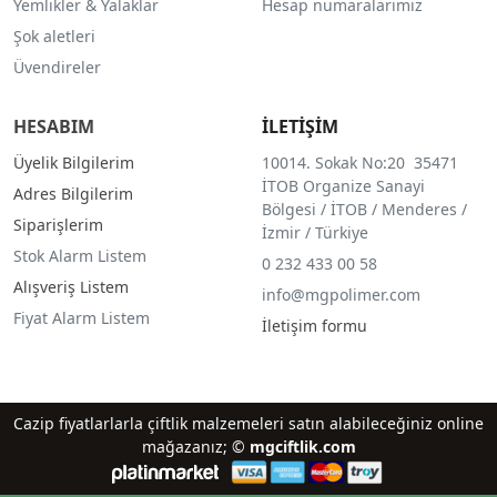
Yemlikler & Yalaklar
Hesap numaralarımız
Şok aletleri
Üvendireler
HESABIM
İLETİŞİM
Üyelik Bilgilerim
10014. Sokak No:20 35471
İTOB Organize Sanayi
Adres Bilgilerim
Bölgesi / İTOB / Menderes /
Siparişlerim
İzmir / Türkiye
Stok Alarm Listem
0 232 433 00 58
Alışveriş Listem
info@mgpolimer.com
Fiyat Alarm Listem
İletişim formu
Cazip fiyatlarlarla çiftlik malzemeleri satın alabileceğiniz online
mağazanız; ©
mgciftlik.com