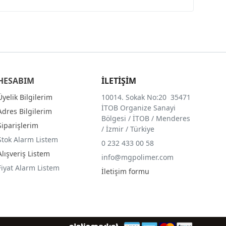
HESABIM
İLETİŞİM
Üyelik Bilgilerim
10014. Sokak No:20 35471
İTOB Organize Sanayi
Adres Bilgilerim
Bölgesi / İTOB / Menderes
Siparişlerim
/ İzmir / Türkiye
Stok Alarm Listem
0 232 433 00 58
Alışveriş Listem
info@mgpolimer.com
Fiyat Alarm Listem
İletişim formu