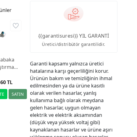
ünler
{{garantisuresi}} YIL GARANTİ
Üretici/distribütör garantilidir.
 tabaka
Garanti kapsamı yalnızca üretici
ıştırma
hatalarına karşı geçerliliğini korur.
dası,
Ürünün bakım ve temizliğinin ihmal
ger Xtra
,60 TL
edilmesinden ya da ürüne kasıtlı
ert için
olarak verilen hasarlar, yanlış
kullanıma bağlı olarak meydana
gelen hasarlar, uygun olmayan
elektrik ve elektrik aksamından
(düşük veya yüksek voltaj gibi)
kaynaklanan hasarlar ve ürüne aşırı
yüklenme sonucu oluşan hasarlar