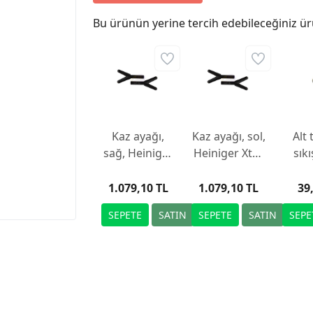
Bu ürünün yerine tercih edebileceğiniz ür
Kaz ayağı,
Kaz ayağı, sol,
Alt
sağ, Heiniger
Heiniger Xtra
sık
Xtra ve Xpert
ve Xpert için
vi
için
Heini
1.079,10 TL
1.079,10 TL
39
ve Xp