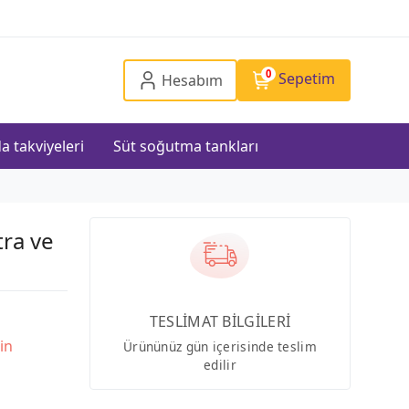
0
Sepetim
Hesabım
a takviyeleri
Süt soğutma tankları
tra ve
TESLİMAT BİLGİLERİ
in
Ürününüz gün içerisinde teslim
edilir