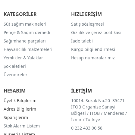
KATEGORİLER
HIZLI ERİŞİM
Süt sağım makineleri
Satış sözleşmesi
Pençe & Sağım demedi
Gizlilik ve çerez politikası
Sağımhane parçaları
İade talebi
Hayvancılık malzemeleri
Kargo bilgilendirmesi
Yemlikler & Yalaklar
Hesap numaralarımız
Şok aletleri
Üvendireler
HESABIM
İLETİŞİM
Üyelik Bilgilerim
10014. Sokak No:20 35471
İTOB Organize Sanayi
Adres Bilgilerim
Bölgesi / İTOB / Menderes /
Siparişlerim
İzmir / Türkiye
Stok Alarm Listem
0 232 433 00 58
Alışveriş Listem