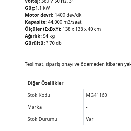
Voltaj:
380 V 50 Hz, 3~
Güç:
1.1 kW
Motor devri:
1400 dev/dk
Kapasite:
44.000 m3/saat
Ölçüler (ExBxY):
138 x 138 x 40 cm
Ağırlık:
54 kg
Gürültü:
? 70 db
Teslimat, sipariş onayı ve ödemeden itibaren yakl
Diğer Özellikler
Stok Kodu
MG41160
Marka
-
Stok Durumu
Var