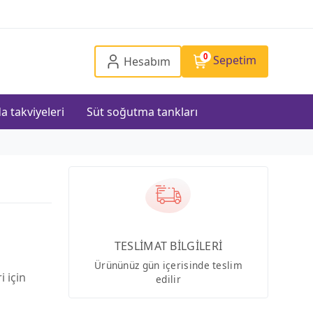
0
Sepetim
Hesabım
a takviyeleri
Süt soğutma tankları
TESLİMAT BİLGİLERİ
Ürününüz gün içerisinde teslim
i için
edilir