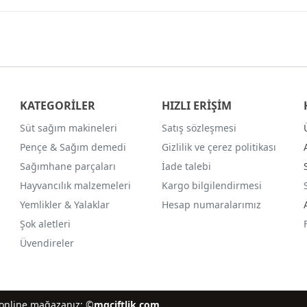
KATEGORİLER
HIZLI ERİŞİM
Süt sağım makineleri
Satış sözleşmesi
Pençe & Sağım demedi
Gizlilik ve çerez politikası
Sağımhane parçaları
İade talebi
Hayvancılık malzemeleri
Kargo bilgilendirmesi
Yemlikler & Yalaklar
Hesap numaralarımız
Şok aletleri
Üvendireler
iz online mağazanız; ©
mgciftlik.com