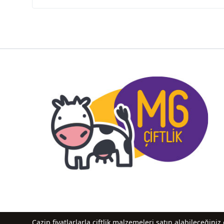
Cazip fiyatlarlarla çiftlik malzemeleri satın alabileceğin