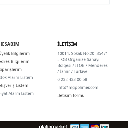
HESABIM
İLETİŞİM
Üyelik Bilgilerim
10014. Sokak No:20 35471
İTOB Organize Sanayi
Adres Bilgilerim
Bölgesi / İTOB / Menderes
Siparişlerim
/ İzmir / Türkiye
Stok Alarm Listem
0 232 433 00 58
Alışveriş Listem
info@mgpolimer.com
Fiyat Alarm Listem
İletişim formu