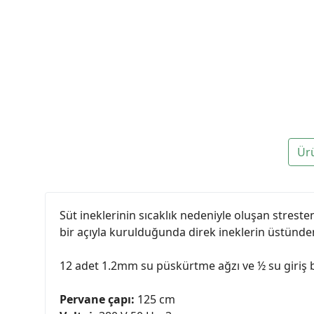
Ür
Süt ineklerinin sıcaklık nedeniyle oluşan streste
bir açıyla kurulduğunda direk ineklerin üstünden
12 adet 1.2mm su püskürtme ağzı ve ½ su giriş ba
Pervane çapı:
125 cm