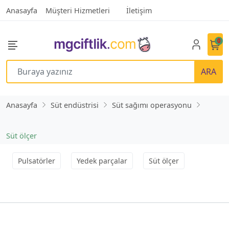
Anasayfa
Müşteri Hizmetleri
İletişim
0
ARA
Anasayfa
Süt endüstrisi
Süt sağımı operasyonu
Süt ölçer
Pulsatörler
Yedek parçalar
Süt ölçer