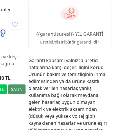
ünler
{{garantisuresi}} YIL GARANTİ
Üretici/distribütör garantilidir.
 ve keçi
Garanti kapsamı yalnızca üretici
 sağma
hatalarına karşı geçerliliğini korur.
esi için
Ürünün bakım ve temizliğinin ihmal
i hortum
40 TL
edilmesinden ya da ürüne kasıtlı
epçesi,
olarak verilen hasarlar, yanlış
mavi
kullanıma bağlı olarak meydana
gelen hasarlar, uygun olmayan
elektrik ve elektrik aksamından
(düşük veya yüksek voltaj gibi)
kaynaklanan hasarlar ve ürüne aşırı
yüklenme sonucu oluşan hasarlar