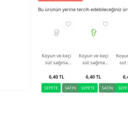
Bu ürünün yerine tercih edebileceğiniz ür
Koyun ve keçi
Koyun ve keçi
Koyun
süt sağma
süt sağma
süt
makinesi için
makinesi için
makin
S tipi hortum
S tipi hortum
S tip
6,40 TL
6,40 TL
6,
kelepçesi,
kelepçesi,
kel
beyaz
yeşil