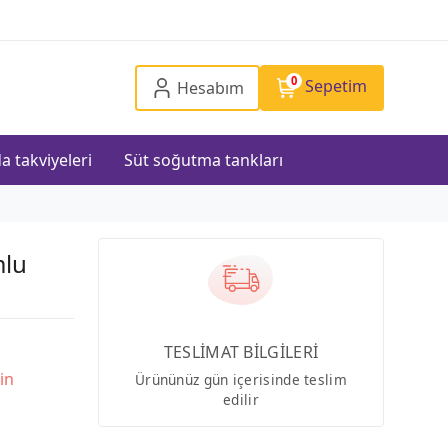
0
Sepetim
Hesabım
a takviyeleri
Süt soğutma tankları
mlu
TESLİMAT BİLGİLERİ
in
Ürününüz gün içerisinde teslim
edilir