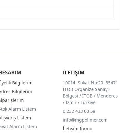
HESABIM
İLETİŞİM
Üyelik Bilgilerim
10014. Sokak No:20 35471
İTOB Organize Sanayi
Adres Bilgilerim
Bölgesi / İTOB / Menderes
Siparişlerim
/ İzmir / Türkiye
Stok Alarm Listem
0 232 433 00 58
Alışveriş Listem
info@mgpolimer.com
Fiyat Alarm Listem
İletişim formu