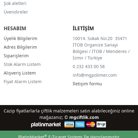
Şok aletleri
Üvendireler
HESABIM
İLETİŞİM
Üyelik Bilgilerim
10014. Sokak No:20 35471
İTOB Organize Sanayi
Adres Bilgilerim
Bölgesi / İTOB / Menderes /
Siparişlerim
İzmir / Türkiye
Stok Alarm Listem
0 232 433 00 58
Alışveriş Listem
info@mgpolimer.com
Fiyat Alarm Listem
İletişim formu
Cazip fiyatlarlarla çiftlik malzemeleri satın alabileceğiniz online
mağazanız; ©
mgciftlik.com
®
PlatinMarket
E-Ticaret Sistemi
İle Hazırlanmıştır.