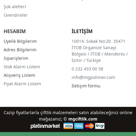
Şok aletleri
Üvendireler
HESABIM
İLETİŞİM
Üyelik Bilgilerim
10014. Sokak No:20 35471
İTOB Organize Sanayi
Adres Bilgilerim
Bölgesi / İTOB / Menderes /
Siparişlerim
İzmir / Türkiye
Stok Alarm Listem
0 232 433 00 58
Alışveriş Listem
info@mgpolimer.com
Fiyat Alarm Listem
İletişim formu
Cazip fiyatlarlarla çiftlik malzemeleri satın alabileceğiniz online
mağazanız; ©
mgciftlik.com