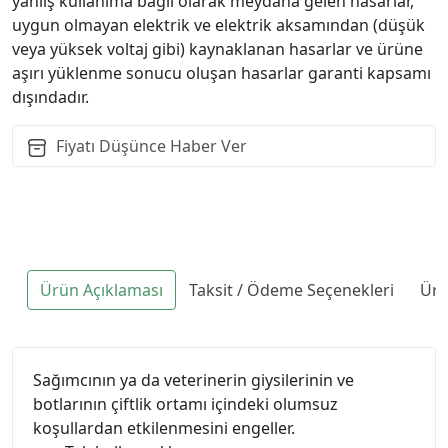
yanlış kullanıma bağlı olarak meydana gelen hasarlar,
uygun olmayan elektrik ve elektrik aksamından (düşük
veya yüksek voltaj gibi) kaynaklanan hasarlar ve ürüne
aşırı yüklenme sonucu oluşan hasarlar garanti kapsamı
dışındadır.
Fiyatı Düşünce Haber Ver
Ürün Açıklaması
Taksit / Ödeme Seçenekleri
Ürü
Sağımcının ya da veterinerin giysilerinin ve
botlarının çiftlik ortamı içindeki olumsuz
koşullardan etkilenmesini engeller.