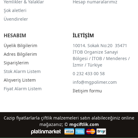
Yemlikler & Yalaklar
Hesap numaralarımız
Şok aletleri
Üvendireler
HESABIM
İLETİŞİM
Üyelik Bilgilerim
10014. Sokak No:20 35471
İTOB Organize Sanayi
Adres Bilgilerim
Bölgesi / İTOB / Menderes /
Siparişlerim
İzmir / Türkiye
Stok Alarm Listem
0 232 433 00 58
Alışveriş Listem
info@mgpolimer.com
Fiyat Alarm Listem
İletişim formu
Cazip fiyatlarlarla çiftlik malzemeleri satın alabileceğiniz online
mağazanız; ©
mgciftlik.com