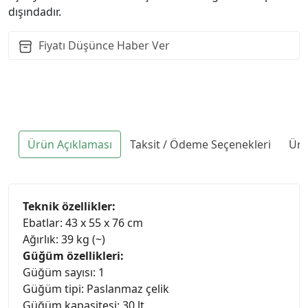
dışındadır.
Fiyatı Düşünce Haber Ver
Ürün Açıklaması
Taksit / Ödeme Seçenekleri
Ürü
Teknik özellikler:
Ebatlar: 43 x 55 x 76 cm
Ağırlık: 39 kg (~)
Güğüm özellikleri:
Güğüm sayısı: 1
Güğüm tipi: Paslanmaz çelik
Güğüm kapasitesi: 30 lt