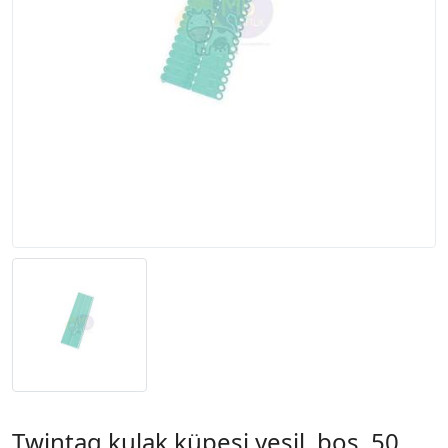
Twintag kulak küpesi yeşil, boş, 50