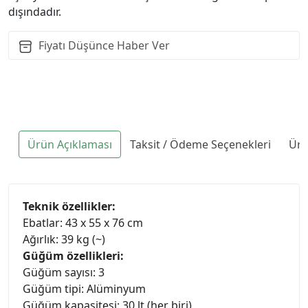
dışındadır.
Fiyatı Düşünce Haber Ver
Ürün Açıklaması
Taksit / Ödeme Seçenekleri
Ürü
Teknik özellikler:
Ebatlar: 43 x 55 x 76 cm
Ağırlık: 39 kg (~)
Güğüm özellikleri:
Güğüm sayısı: 3
Güğüm tipi: Alüminyum
Güğüm kapasitesi: 30 lt (her biri)