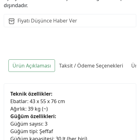
dışındadır.
Fiyatı Düşünce Haber Ver
Ürün Açıklaması
Taksit / Ödeme Seçenekleri
Ürü
Teknik özellikler:
Ebatlar: 43 x 55 x 76 cm
Ağırlık: 39 kg (~)
Güğüm özellikleri:
Güğüm sayısı: 3
Güğüm tipi: Şeffaf
Güğüm kapasitesi: 30 lt (her biri)