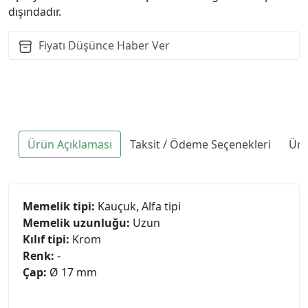
dışındadır.
Fiyatı Düşünce Haber Ver
Ürün Açıklaması
Taksit / Ödeme Seçenekleri
Ürü
Memelik tipi:
Kauçuk, Alfa tipi
Memelik uzunluğu:
Uzun
Kılıf tipi:
Krom
Renk:
-
Çap:
Ø 17 mm