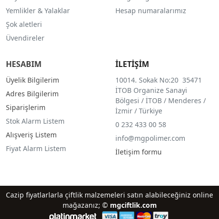
Yemlikler & Yalaklar
Hesap numaralarımız
Şok aletleri
Üvendireler
HESABIM
İLETİŞİM
Üyelik Bilgilerim
10014. Sokak No:20 35471
İTOB Organize Sanayi
Adres Bilgilerim
Bölgesi / İTOB / Menderes /
Siparişlerim
İzmir / Türkiye
Stok Alarm Listem
0 232 433 00 58
Alışveriş Listem
info@mgpolimer.com
Fiyat Alarm Listem
İletişim formu
Cazip fiyatlarlarla çiftlik malzemeleri satın alabileceğiniz online
mağazanız; ©
mgciftlik.com