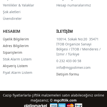
Yemlikler & Yalaklar
Hesap numaralarımız
Şok aletleri
Üvendireler
HESABIM
İLETİŞİM
Üyelik Bilgilerim
10014. Sokak No:20 35471
İTOB Organize Sanayi
Adres Bilgilerim
Bölgesi / İTOB / Menderes /
Siparişlerim
İzmir / Türkiye
Stok Alarm Listem
0 232 433 00 58
Alışveriş Listem
info@mgpolimer.com
Fiyat Alarm Listem
İletişim formu
Cazip fiyatlarlarla çiftlik malzemeleri satın alabileceğiniz online
mağazanız; ©
mgciftlik.com