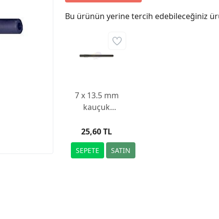
Bu ürünün yerine tercih edebileceğiniz ür
7 x 13.5 mm
kauçuk
vakum
hortumu, 218
25,60 TL
mm