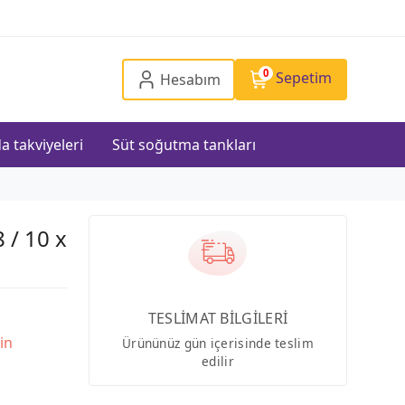
0
Sepetim
Hesabım
a takviyeleri
Süt soğutma tankları
 / 10 x
TESLİMAT BİLGİLERİ
in
Ürününüz gün içerisinde teslim
edilir