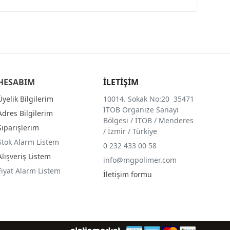
HESABIM
İLETİŞİM
Üyelik Bilgilerim
10014. Sokak No:20 35471
İTOB Organize Sanayi
Adres Bilgilerim
Bölgesi / İTOB / Menderes
Siparişlerim
/ İzmir / Türkiye
Stok Alarm Listem
0 232 433 00 58
Alışveriş Listem
info@mgpolimer.com
Fiyat Alarm Listem
İletişim formu