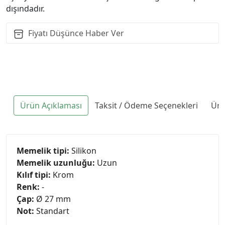
dışındadır.
Fiyatı Düşünce Haber Ver
Ürün Açıklaması
Taksit / Ödeme Seçenekleri
Ürü
Memelik tipi:
Silikon
Memelik uzunluğu:
Uzun
Kılıf tipi:
Krom
Renk:
-
Çap:
Ø 27 mm
Not:
Standart