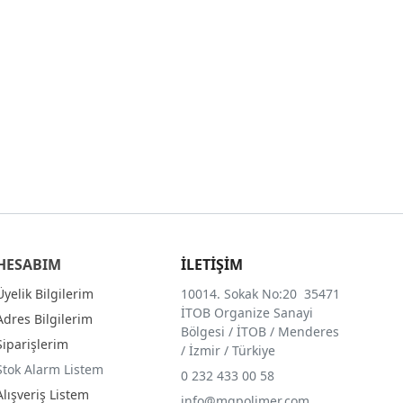
HESABIM
İLETİŞİM
Üyelik Bilgilerim
10014. Sokak No:20 35471
İTOB Organize Sanayi
Adres Bilgilerim
Bölgesi / İTOB / Menderes
Siparişlerim
/ İzmir / Türkiye
Stok Alarm Listem
0 232 433 00 58
Alışveriş Listem
info@mgpolimer.com