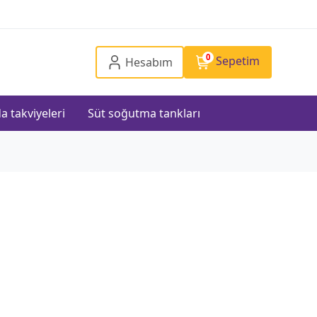
0
Sepetim
Hesabım
a takviyeleri
Süt soğutma tankları