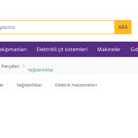
ARA
 ekipmanları
Elektrikli çit sistemleri
Makineler
Gıd
 Parçaları
Yağdanlıklar
ar
Yağdanlıklar
Elektrik malzemeleri