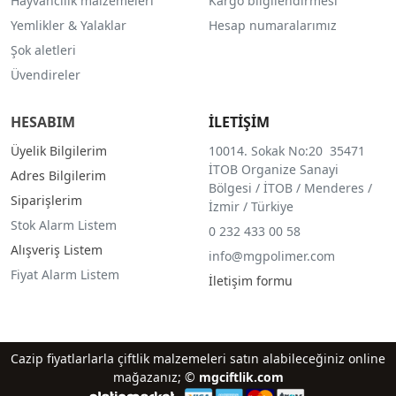
Hayvancılık malzemeleri
Kargo bilgilendirmesi
Yemlikler & Yalaklar
Hesap numaralarımız
Şok aletleri
Üvendireler
HESABIM
İLETİŞİM
Üyelik Bilgilerim
10014. Sokak No:20 35471
İTOB Organize Sanayi
Adres Bilgilerim
Bölgesi / İTOB / Menderes /
Siparişlerim
İzmir / Türkiye
Stok Alarm Listem
0 232 433 00 58
Alışveriş Listem
info@mgpolimer.com
Fiyat Alarm Listem
İletişim formu
Cazip fiyatlarlarla çiftlik malzemeleri satın alabileceğiniz online
mağazanız; ©
mgciftlik.com